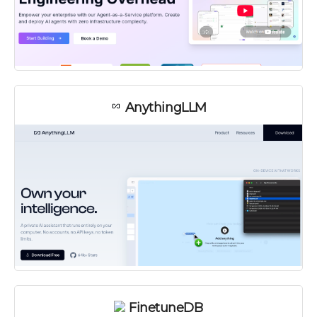
AnythingLLM
FinetuneDB