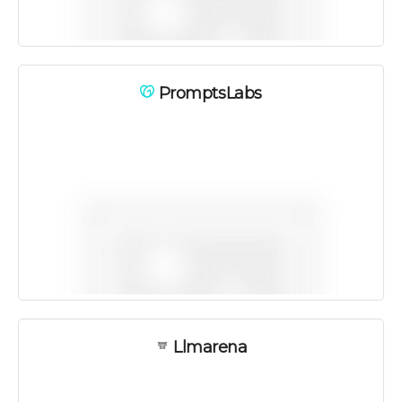
PromptsLabs
Llmarena