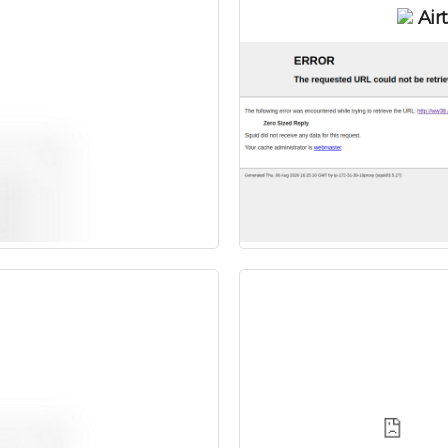
I
Air