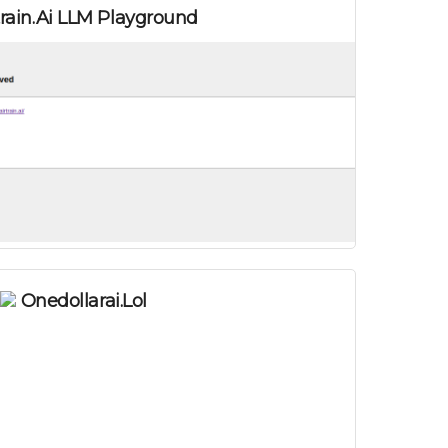
train.ai LLM Playground
Onedollarai.lol