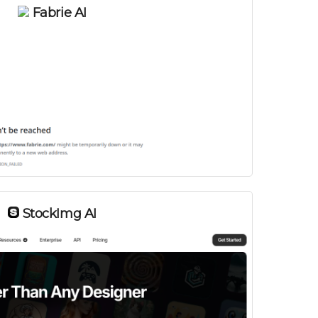
Fabrie AI
StockImg AI