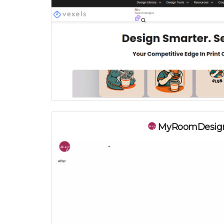
MyRoomDesig