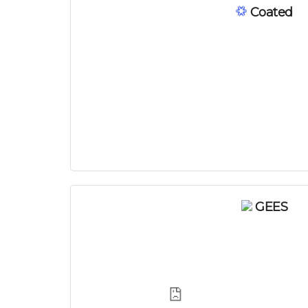
Coated
GEES
Платно