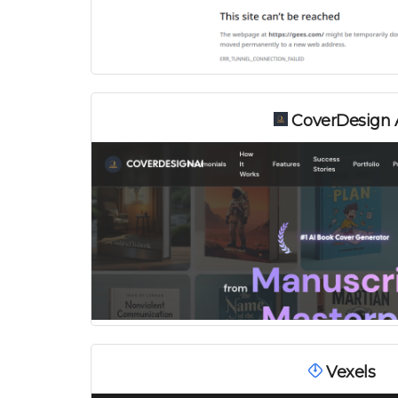
CoverDesign 
Vexels