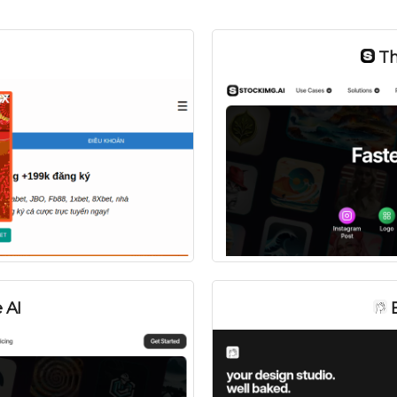
Th
 AI
B