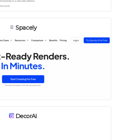
Spacely
DecorAI