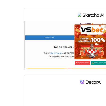
Sketcho AI
DecorAI