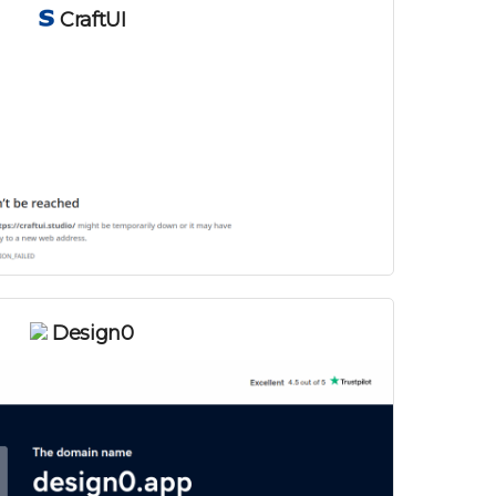
CraftUI
Design0