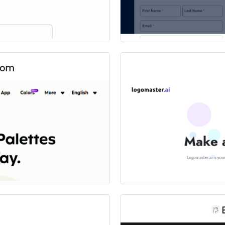
com
B