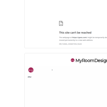
MyRoomDesig