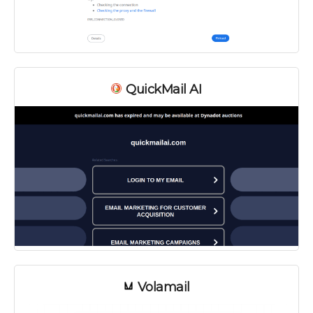
QuickMail AI
Volamail