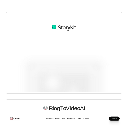
Storykit
BlogToVideoAI