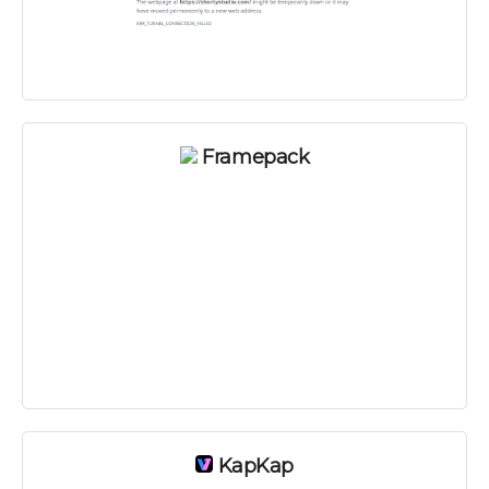
Платно
Framepack
KapKap