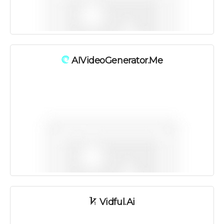
AIVideoGenerator.me
Vidful.ai