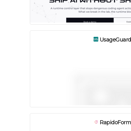
UsageGuar
RapidoFor