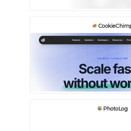
CookieChim
PhotoLog