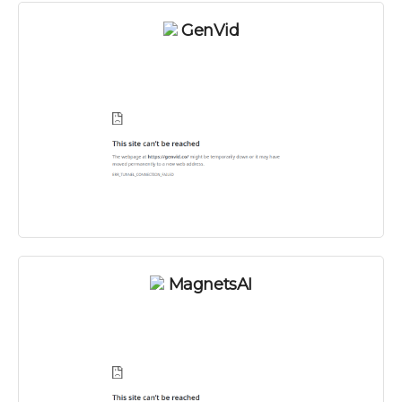
GenVid
MagnetsAI