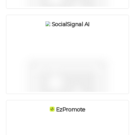
SocialSignal AI
EzPromote