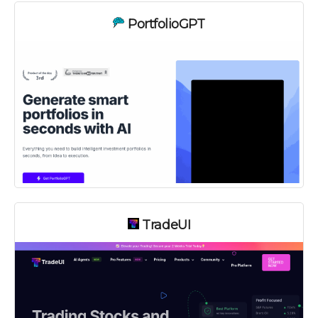
PortfolioGPT
TradeUI