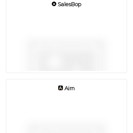
SalesBop
Airn