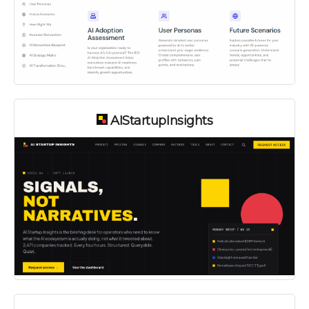
AIStartupInsights