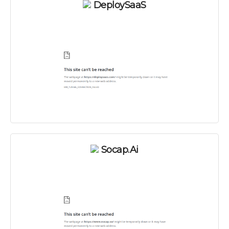
DeploySaaS
Socap.ai