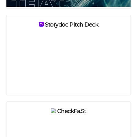
Storydoc Pitch Deck
CheckFa.st