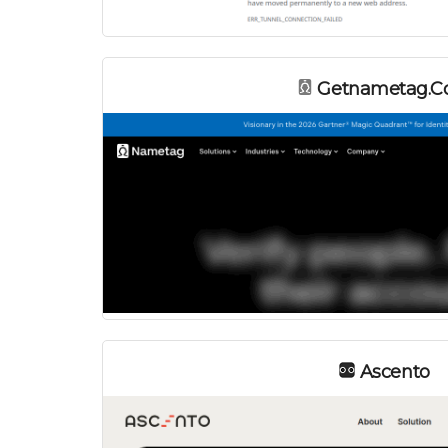
Getnametag.
Ascento