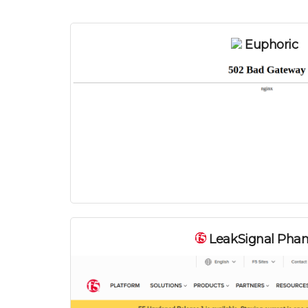
Euphoric
LeakSignal Pha