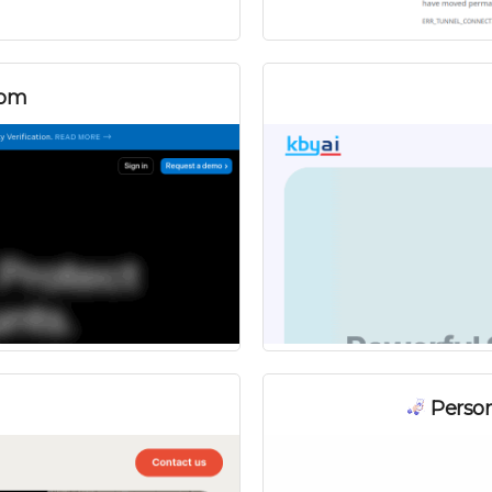
com
Person