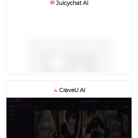
Juicychat AI
CraveU AI