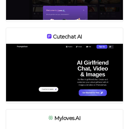
Cutechat AI
Платно
Myloves.AI