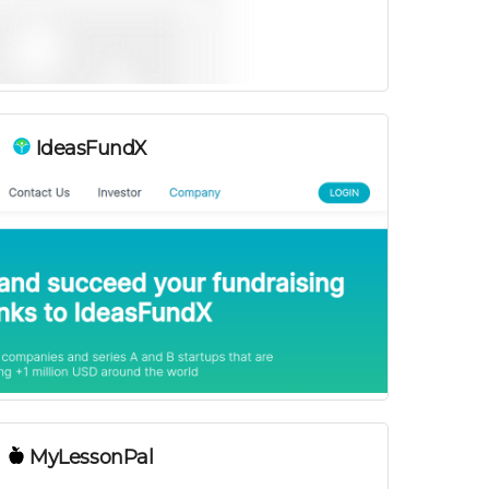
IdeasFundX
MyLessonPal