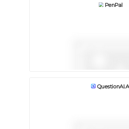
PenPal
QuestionAI.a