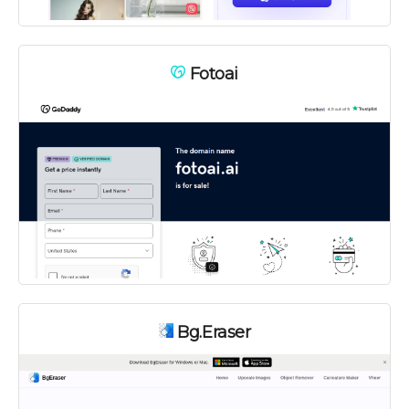
Fotoai
Bg.Eraser