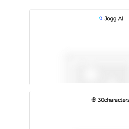
Jogg AI
30character