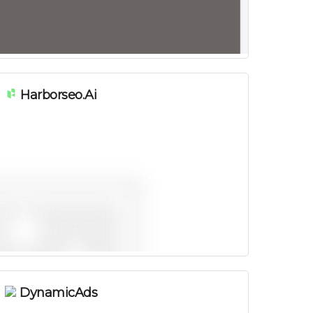
Harborseo.ai
DynamicAds