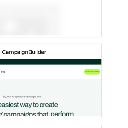
Платно
CampaignBuilder