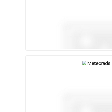
Meteorads
Платно