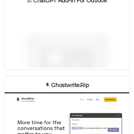
ChatGPT Add-In For Outlook
Ghostwrite.rip